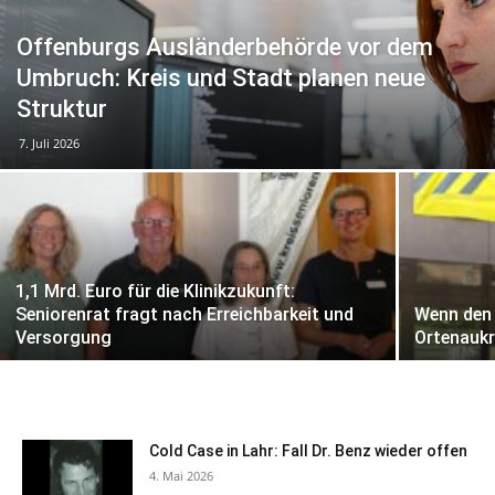
Offenburgs Ausländerbehörde vor dem
Umbruch: Kreis und Stadt planen neue
Struktur
7. Juli 2026
1,1 Mrd. Euro für die Klinikzukunft:
Seniorenrat fragt nach Erreichbarkeit und
Wenn den
Versorgung
Ortenaukr
Cold Case in Lahr: Fall Dr. Benz wieder offen
4. Mai 2026