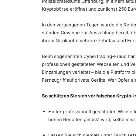
Polizeipräsidiums Offenburg. In einem aktue
Kryptobörse eröffnet und zunächst 250 Eur
In den vergangenen Tagen wurde die Rentner
stünden Gewinne zur Auszahlung bereit, übe
ihrem Girokonto mehrere zehntausend Eur
Beim sogenannten Cybertrading-Fraud hande
professionell gestalteten Webseiten und V
Einzahlungen verleitet – bis die Plattform 
Fernzugriff auf private Geräte. Wer Opfer 
So schützen Sie sich vor falschen Krypto-
Hinter professionell gestalteten Websei
hohen Renditen gelockt wird, sollte miss
Lassen Sie sich niemals unter Druck set