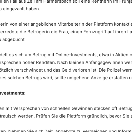
llen Fall aus Zell am Harmersbach soll eine Rentnerin im Frühj
o eingezahlt haben.
in von einer angeblichen Mitarbeiterin der Plattform kontakti
rredete die Betrügerin die Frau, einen Fernzugriff auf ihren L
o abgebucht.
lt es sich um Betrug mit Online-Investments, etwa in Aktien 
ersprechen hoher Renditen. Nach kleinen Anfangsgewinnen wer
plötzlich verschwindet und das Geld verloren ist. Die Polizei wa
eines solchen Betrugs wird, sollte umgehend Anzeige erstatten 
Investments
:
ten mit Versprechen von schnellen Gewinnen stecken oft Betrüg
trauisch werden. Prüfen Sie die Plattform gründlich, bevor Sie 
zen. Nehmen Sie sich Zeit, Angebote zu vergleichen und Inform