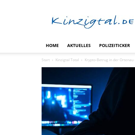
kinzigtal.de
HOME
AKTUELLES
POLIZEITICKER
Start
Kinzigtal Total
Krypto-Betrug in der Ortenau