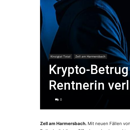
Kinzigtal Total
Zell am Harmersbach
Krypto-Betrug
Rentnerin ver
0
Zell am Harmersbach.
Mit neuen Fällen von