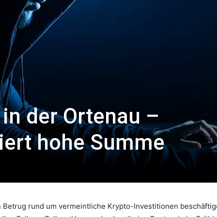
 in der Ortenau –
liert hohe Summe
 Betrug rund um vermeintliche Krypto-Investitionen beschäftige