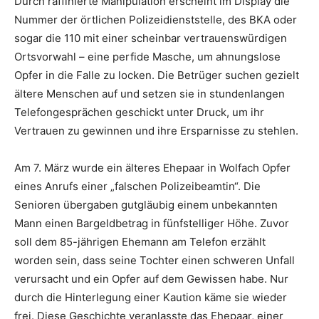
Durch raffinierte Manipulation erscheint im Display die
Nummer der örtlichen Polizeidienststelle, des BKA oder
sogar die 110 mit einer scheinbar vertrauenswürdigen
Ortsvorwahl – eine perfide Masche, um ahnungslose
Opfer in die Falle zu locken. Die Betrüger suchen gezielt
ältere Menschen auf und setzen sie in stundenlangen
Telefongesprächen geschickt unter Druck, um ihr
Vertrauen zu gewinnen und ihre Ersparnisse zu stehlen.
Am 7. März wurde ein älteres Ehepaar in Wolfach Opfer
eines Anrufs einer „falschen Polizeibeamtin“. Die
Senioren übergaben gutgläubig einem unbekannten
Mann einen Bargeldbetrag in fünfstelliger Höhe. Zuvor
soll dem 85-jährigen Ehemann am Telefon erzählt
worden sein, dass seine Tochter einen schweren Unfall
verursacht und ein Opfer auf dem Gewissen habe. Nur
durch die Hinterlegung einer Kaution käme sie wieder
frei. Diese Geschichte veranlasste das Ehepaar, einer