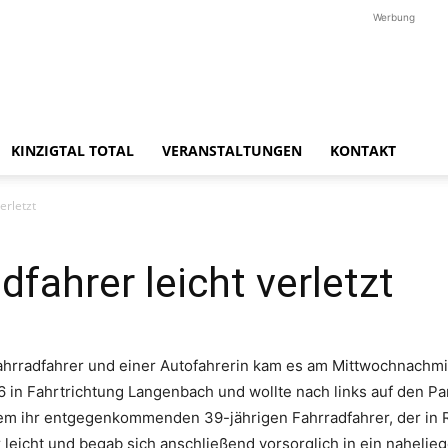
Werbung
KINZIGTAL TOTAL
VERANSTALTUNGEN
KONTAKT
erletzt
fahrer leicht verletzt
rradfahrer und einer Autofahrerin kam es am Mittwochnachmitt
in Fahrtrichtung Langenbach und wollte nach links auf den Park
nem ihr entgegenkommenden 39-jährigen Fahrradfahrer, der in 
 leicht und begab sich anschließend vorsorglich in ein nahel