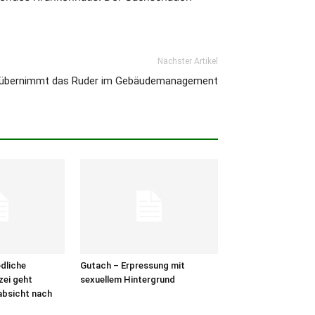
Nächster Artikel
rt übernimmt das Ruder im Gebäudemanagement
dliche
Gutach – Erpressung mit
zei geht
sexuellem Hintergrund
absicht nach