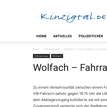
kinzigtal.de
HOME
AKTUELLES
POLIZEITICKER
Start
Polizeiticker
Wolfach – Fahrradfahrer leicht v
Polizeiticker
Wolfach
Wolfach – Fahrrad
Zu einem Verkehrsunfall zwischen einem Fah
VW-Fahrerin befuhr gegen 16:15 Uhr die L96 
dem Abbiegevorgang kollidierte sie mit ei
Zusammenstoß verletzte sich der Radfahrer